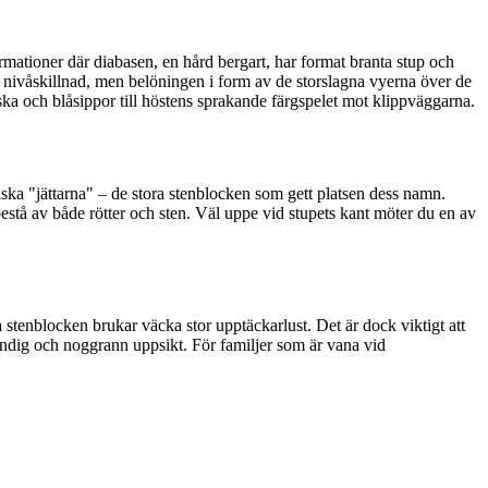
ationer där diabasen, en hård bergart, har format branta stup och
äl nivåskillnad, men belöningen i form av de storslagna vyerna över de
ska och blåsippor till höstens sprakande färgspelet mot klippväggarna.
ska "jättarna" – de stora stenblocken som gett platsen dess namn.
bestå av både rötter och sten. Väl uppe vid stupets kant möter du en av
a stenblocken brukar väcka stor upptäckarlust. Det är dock viktigt att
ständig och noggrann uppsikt. För familjer som är vana vid