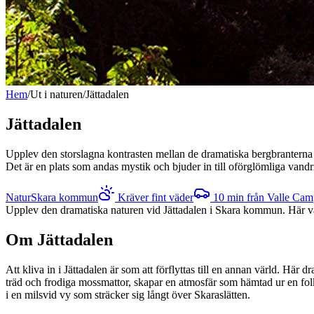
Hem
/
Ut i naturen
/
Jättadalen
Jättadalen
Upplev den storslagna kontrasten mellan de dramatiska bergbranterna o
Det är en plats som andas mystik och bjuder in till oförglömliga vand
Natur
Skara kommun
Kräver fint väder
10
min från Valle Cam
Upplev den dramatiska naturen vid Jättadalen i Skara kommun. Här vän
Om
Jättadalen
Att kliva in i Jättadalen är som att förflyttas till en annan värld. Hä
träd och frodiga mossmattor, skapar en atmosfär som hämtad ur en folk
i en milsvid vy som sträcker sig långt över Skaraslätten.