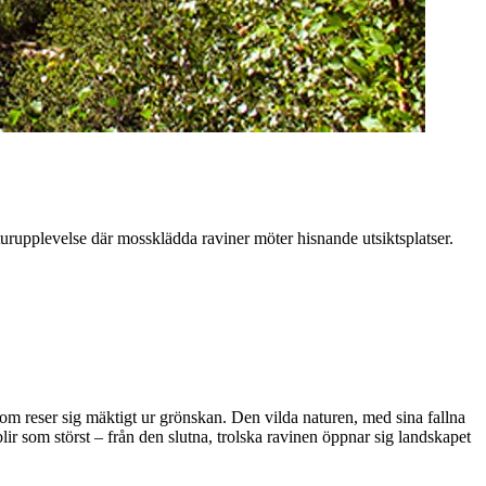
urupplevelse där mossklädda raviner möter hisnande utsiktsplatser.
 som reser sig mäktigt ur grönskan. Den vilda naturen, med sina fallna
r som störst – från den slutna, trolska ravinen öppnar sig landskapet