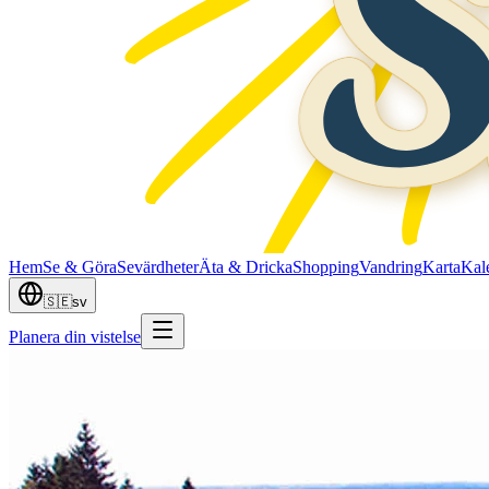
Hem
Se & Göra
Sevärdheter
Äta & Dricka
Shopping
Vandring
Karta
Kal
🇸🇪
sv
Planera din vistelse