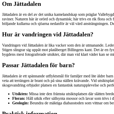
Om Jättadalen
Jättadalen är en del av det unika kamelandskap som präglar Vallebygd
raviner. Naturen här är orörd och dynamisk; här trivs en rik flora och
böljande kullarna och sjöarna nedanför är väl värd ansträngningen. Det
Hur är vandringen vid Jättadalen?
Vandringen vid Jättadalen är lika vacker som den är utmanande. Leden 
Stigen slingrar sig uppåt mot platåberget Billingens kant. Det är en f
bygdens mest fotograferade utsikter, där man vid klart väder kan se mi
Passar Jättadalen för barn?
Jättadalen är ett spännande utflyktsmål för familjer med lite äldre bar
veta att terrängen är brant och på sina ställen krävande. Vid utsiktspl
skogsvandring erbjuder platsen en fantastisk naturupplevelse och perf
Utsikten:
Missa inte den främsta utsiktsplatsen där slätten brede
Floran:
Håll utkik efter sällsynta mossor och lavar som trivs i 
Geologin:
Beundra de mäktiga diabasstoden som vittnar om berg
Praktisk information