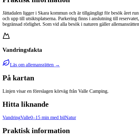
Jättadalen ligger i Skara kommun och är tillgängligt för besök året r
och upp till utsiktsplatserna. Parkering finns i anslutning till reserva
begränsad rörlighet. Som vid alla besök i naturen gäller allemansrätt
Vandringsfakta
Läs om allemansrätten →
På kartan
Linjen visar en föreslagen körväg från Valle Camping.
Hitta liknande
Vandring
Valle
0–15 min med bil
Natur
Praktisk information