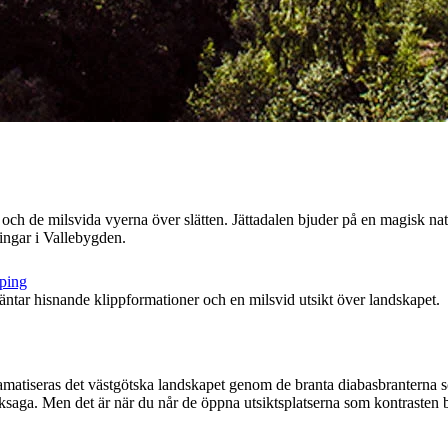
ch de milsvida vyerna över slätten. Jättadalen bjuder på en magisk nat
ringar i Vallebygden.
ping
tar hisnande klippformationer och en milsvid utsikt över landskapet.
r dramatiseras det västgötska landskapet genom de branta diabasbranterna
saga. Men det är när du når de öppna utsiktsplatserna som kontrasten bli