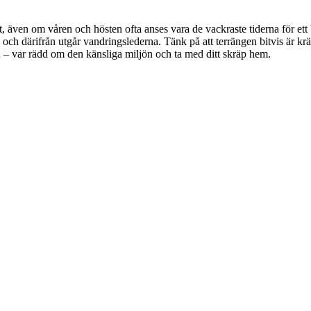
unt, även om våren och hösten ofta anses vara de vackraste tiderna för 
tet, och därifrån utgår vandringslederna. Tänk på att terrängen bitvis är
en – var rädd om den känsliga miljön och ta med ditt skräp hem.