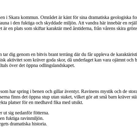
en i Skara kommun. Området är känt för sina dramatiska geologiska form
 fauna i den fuktiga och skyddade miljön. Att vandra här innebär en rej
 är en plats som skiftar karaktär med årstiderna, från vårens skira grön
tar dig genom en bitvis brant terräng där du får uppleva de karaktäristi
ysisk aktivitet som kräver goda skor, då underlaget kan vara ojämnt och 
ltals över det öppna odlingslandskapet.
n som har spring i benen och gillar äventyr. Ravinens mystik och de stor
atserna finns det öppna stup utan staket, vilket gör att små barn kräver 
ekta platser för en medhavd fika med utsikt.
r ut sig nedanför fötterna.
den fuktiga ravinmiljön.
ets dramatiska historia.