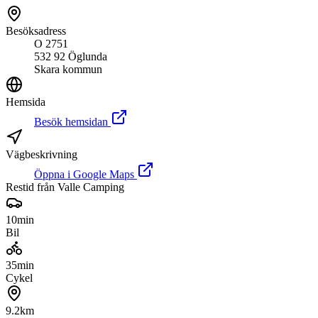
Besöksadress
O 2751
532 92 Öglunda
Skara kommun
Hemsida
Besök hemsidan
Vägbeskrivning
Öppna i Google Maps
Restid från Valle Camping
10
min
Bil
35
min
Cykel
9.2
km