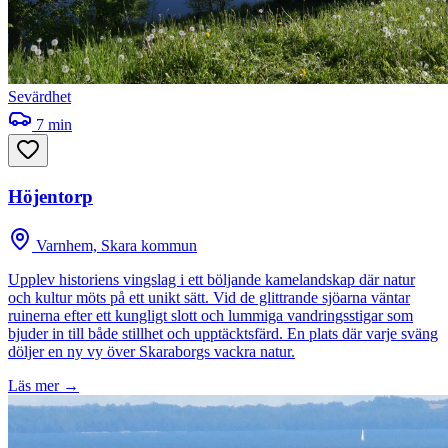
Sevärdhet
7
min
Höjentorp
Varnhem, Skara kommun
Upplev historiens vingslag i ett böljande kamelandskap där natur
och kultur möts på ett unikt sätt. Vid de glittrande sjöarna väntar
ruinerna efter ett kungligt slott och lummiga vandringsstigar som
bjuder in till både stillhet och upptäcktsfärd. En plats där varje sväng
döljer en ny vy över Skaraborgs vackra natur.
Läs mer →