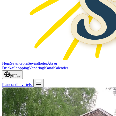
Hem
Se & Göra
Sevärdheter
Äta &
Dricka
Shopping
Vandring
Karta
Kalender
🇸🇪
sv
Planera din vistelse