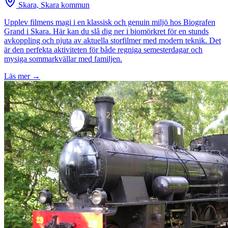
Skara, Skara kommun
Upplev filmens magi i en klassisk och genuin miljö hos Biografen
Grand i Skara. Här kan du slå dig ner i biomörkret för en stunds
avkoppling och njuta av aktuella storfilmer med modern teknik. Det
är den perfekta aktiviteten för både regniga semesterdagar och
mysiga sommarkvällar med familjen.
Läs mer →