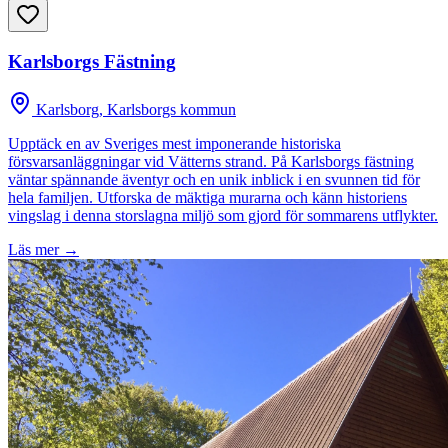
Karlsborgs Fästning
Karlsborg, Karlsborgs kommun
Upptäck en av Sveriges mest imponerande historiska
försvarsanläggningar vid Vätterns strand. På Karlsborgs fästning
väntar spännande äventyr och en unik inblick i en svunnen tid för
hela familjen. Utforska de mäktiga murarna och känn historiens
vingslag i denna storslagna miljö som gjord för sommarens utflykter.
Läs mer →