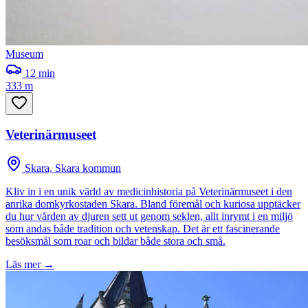
Museum
12
min
333 m
Veterinärmuseet
Skara, Skara kommun
Kliv in i en unik värld av medicinhistoria på Veterinärmuseet i den
anrika domkyrkostaden Skara. Bland föremål och kuriosa upptäcker
du hur vården av djuren sett ut genom seklen, allt inrymt i en miljö
som andas både tradition och vetenskap. Det är ett fascinerande
besöksmål som roar och bildar både stora och små.
Läs mer →