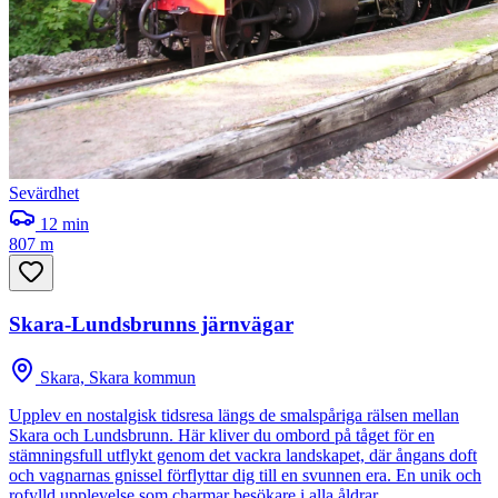
Sevärdhet
12
min
807 m
Skara-Lundsbrunns järnvägar
Skara, Skara kommun
Upplev en nostalgisk tidsresa längs de smalspåriga rälsen mellan
Skara och Lundsbrunn. Här kliver du ombord på tåget för en
stämningsfull utflykt genom det vackra landskapet, där ångans doft
och vagnarnas gnissel förflyttar dig till en svunnen era. En unik och
rofylld upplevelse som charmar besökare i alla åldrar.