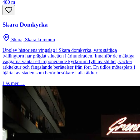
480 m
Skara Domkyrka
Skara, Skara kommun
Upplev historiens vingslag i Skara domkyrka, vars ståtliga
tvillingtorn har präglat siluetten i århundraden. Innanför de mäktiga
väggarna väntar ett imponerande kyrkorum fyllt av stillhet, vacker
arkitektur och fängslande berättelser från förr. En tidlös mötesplats i
hjärtat av staden som berör besökare i alla åldrar.
Läs mer →