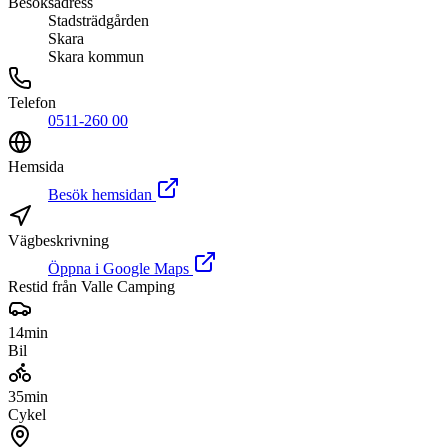
Besöksadress
Stadsträdgården
Skara
Skara kommun
Telefon
0511-260 00
Hemsida
Besök hemsidan
Vägbeskrivning
Öppna i Google Maps
Restid från Valle Camping
14
min
Bil
35
min
Cykel