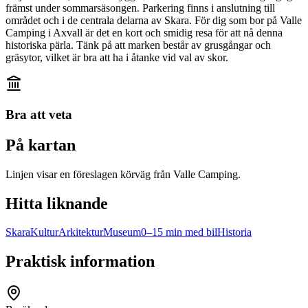
främst under sommarsäsongen. Parkering finns i anslutning till
området och i de centrala delarna av Skara. För dig som bor på Valle
Camping i Axvall är det en kort och smidig resa för att nå denna
historiska pärla. Tänk på att marken består av grusgångar och
gräsytor, vilket är bra att ha i åtanke vid val av skor.
Bra att veta
På kartan
Linjen visar en föreslagen körväg från Valle Camping.
Hitta liknande
Skara
Kultur
Arkitektur
Museum
0–15 min med bil
Historia
Praktisk information