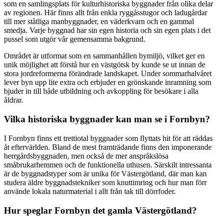
som en samlingsplats för kulturhistoriska byggnader från olika delar
av regionen. Här finns allt från enkla ryggåsstugor och ladugårdar
till mer ståtliga manbyggnader, en väderkvarn och en gammal
smedja. Varje byggnad har sin egen historia och sin egen plats i det
pussel som utgör vår gemensamma bakgrund.
Området är utformat som en sammanhållen bymiljö, vilket ger en
unik möjlighet att förstå hur en västgötsk by kunde se ut innan de
stora jordreformerna förändrade landskapet. Under sommarhalvåret
lever byn upp lite extra och erbjuder en grönskande inramning som
bjuder in till både utbildning och avkoppling för besökare i alla
åldrar.
Vilka historiska byggnader kan man se i Fornbyn?
I Fornbyn finns ett trettiotal byggnader som flyttats hit för att räddas
åt eftervärlden. Bland de mest framträdande finns den imponerande
herrgårdsbyggnaden, men också de mer anspråkslösa
småbrukarhemmen och de funktionella uthusen. Särskilt intressanta
är de byggnadstyper som är unika för Västergötland, där man kan
studera äldre byggnadstekniker som knuttimring och hur man förr
använde lokala naturmaterial i allt från tak till dörrfoder.
Hur speglar Fornbyn det gamla Västergötland?