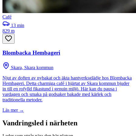
Café
13
min
829 m
Blombacka Hembageri
Skara, Skara kommun
Njut av doften av nybakat och äkta hantverksglädje hos Blombacka
Hembageri. Detta charmiga café i hjärtat av Skara kommun bjuder
in till en rofylld fikastund i genuin miljö. Här kan du pausa i
vardagen och smaka på godsaker bakade med kärlek och
traditionella metoder.
Läs mer →
Vandringsled i närheten
Leder som utgår nära den här platsen.