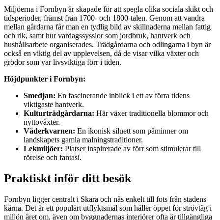
Miljöerna i Fornbyn är skapade för att spegla olika sociala skikt och
tidsperioder, främst från 1700- och 1800-talen. Genom att vandra
mellan gårdarna får man en tydlig bild av skillnaderna mellan fattig
och rik, samt hur vardagssysslor som jordbruk, hantverk och
hushållsarbete organiserades. Trädgårdarna och odlingarna i byn är
också en viktig del av upplevelsen, då de visar vilka växter och
grödor som var livsviktiga förr i tiden.
Höjdpunkter i Fornbyn:
Smedjan:
En fascinerande inblick i ett av förra tidens
viktigaste hantverk.
Kulturträdgårdarna:
Här växer traditionella blommor och
nyttoväxter.
Väderkvarnen:
En ikonisk siluett som påminner om
landskapets gamla malningstraditioner.
Lekmiljöer:
Platser inspirerade av förr som stimulerar till
rörelse och fantasi.
Praktiskt inför ditt besök
Fornbyn ligger centralt i Skara och nås enkelt till fots från stadens
kärna. Det är ett populärt utflyktsmål som håller öppet för strövtåg i
miljön året om, även om byggnadernas interiörer ofta är tillgängliga