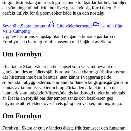
stugor, historiska gårdar och grönskande trädgårdar får hela familjen
en stämningsfull inblick i hur livet gestaltade sig förr i tiden. En
perfekt utflykt för dig som söker både lugn och nostalgi.
Sevärdhet
Skara kommun
Lite väderberoende
14
min från
Valle Camping
Upplev historiens vingslag bland de gamla timrade gårdarna i
Fornbyn, ett charmigt friluftsmuseum mitt i hjärtat av Skara.
Om
Fornbyn
I hjärtat av Skara väntar en tidskapsel som varsamt bevarat det
gamla bondesamhällets själ. Fornbyn är ett charmigt friluftsmuseum
där historien inte bara berättas, utan känns i väggarna på de
solbrända träbyggnaderna. Här kan du flanera längs grusgångar som
kantas av kulturarvsväxter och upptäcka den arkitektur och det
hantverk som präglade Västergötlands landsbygd under hundratals
år. Det är en rofylld oas där tempot sänks och besökaren ges
utrymme att reflektera över livets gång i en vacker, lummig miljö.
Om Fornbyn
Fornbyn i Skara är ett av landets äldsta friluftsmuseer och fungerar